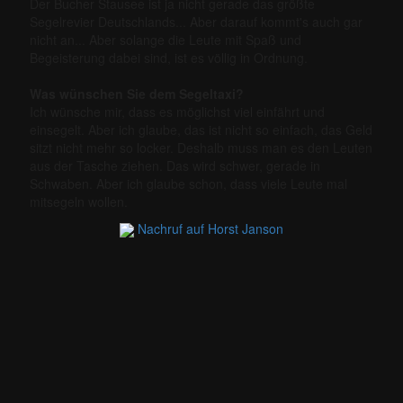
Der Bucher Stausee ist ja nicht gerade das größte
Segelrevier Deutschlands... Aber darauf kommt's auch gar
nicht an... Aber solange die Leute mit Spaß und
Begeisterung dabei sind, ist es völlig in Ordnung.
Was wünschen Sie dem Segeltaxi?
Ich wünsche mir, dass es möglichst viel einfährt und
einsegelt. Aber ich glaube, das ist nicht so einfach, das Geld
sitzt nicht mehr so locker. Deshalb muss man es den Leuten
aus der Tasche ziehen. Das wird schwer, gerade in
Schwaben. Aber ich glaube schon, dass viele Leute mal
mitsegeln wollen.
Nachruf auf Horst Janson