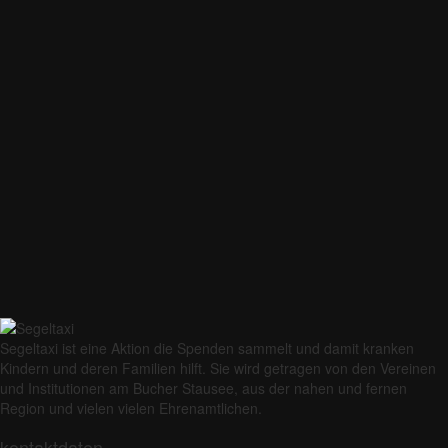
Segeltaxi ist eine Aktion die Spenden sammelt und damit kranken
Kindern und deren Familien hilft. Sie wird getragen von den Vereinen
und Institutionen am Bucher Stausee, aus der nahen und fernen
Region und vielen vielen Ehrenamtlichen.
kontaktdaten